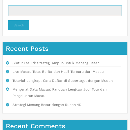
Search
Recent Posts
Slot Pulsa Tri: Strategi Ampuh untuk Menang Besar
Live Macau Toto: Berita dan Hasil Terbaru dari Macau
Tutorial Lengkap: Cara Daftar di Supertogel dengan Mudah
Mengenal Data Macau: Panduan Lengkap Judi Toto dan
Pengeluaran Macau
Strategi Menang Besar dengan Rubah 4D
Recent Comments