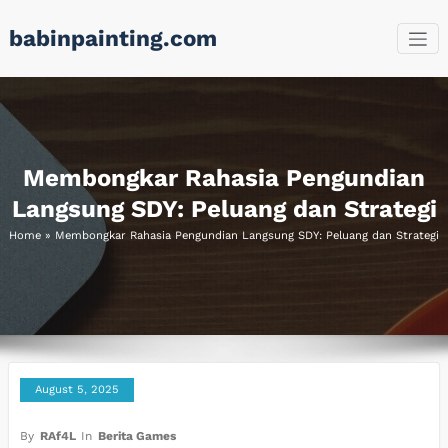
Skip
babinpainting.com
to
content
Membongkar Rahasia Pengundian
Langsung SDY: Peluang dan Strategi
Home
»
Membongkar Rahasia Pengundian Langsung SDY: Peluang dan Strategi
August 5, 2025
By
RAf4L
In
Berita Games