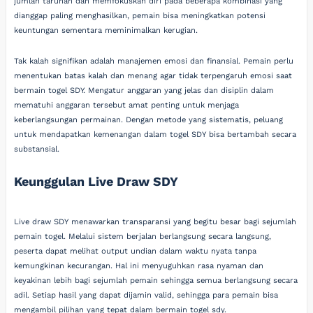
jumlah taruhan dan memfokuskan diri pada beberapa kombinasi yang
dianggap paling menghasilkan, pemain bisa meningkatkan potensi
keuntungan sementara meminimalkan kerugian.
Tak kalah signifikan adalah manajemen emosi dan finansial. Pemain perlu
menentukan batas kalah dan menang agar tidak terpengaruh emosi saat
bermain togel SDY. Mengatur anggaran yang jelas dan disiplin dalam
mematuhi anggaran tersebut amat penting untuk menjaga
keberlangsungan permainan. Dengan metode yang sistematis, peluang
untuk mendapatkan kemenangan dalam togel SDY bisa bertambah secara
substansial.
Keunggulan Live Draw SDY
Live draw SDY menawarkan transparansi yang begitu besar bagi sejumlah
pemain togel. Melalui sistem berjalan berlangsung secara langsung,
peserta dapat melihat output undian dalam waktu nyata tanpa
kemungkinan kecurangan. Hal ini menyuguhkan rasa nyaman dan
keyakinan lebih bagi sejumlah pemain sehingga semua berlangsung secara
adil. Setiap hasil yang dapat dijamin valid, sehingga para pemain bisa
mengambil pilihan yang tepat dalam bermain togel sdy.