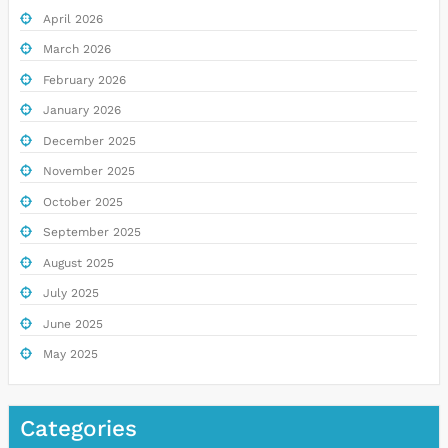
April 2026
March 2026
February 2026
January 2026
December 2025
November 2025
October 2025
September 2025
August 2025
July 2025
June 2025
May 2025
Categories