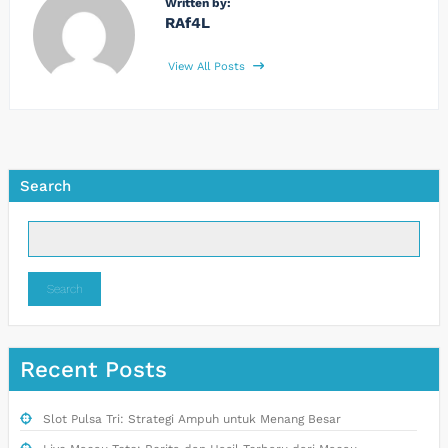
Written by:
RAf4L
View All Posts
Search
Search
Recent Posts
Slot Pulsa Tri: Strategi Ampuh untuk Menang Besar