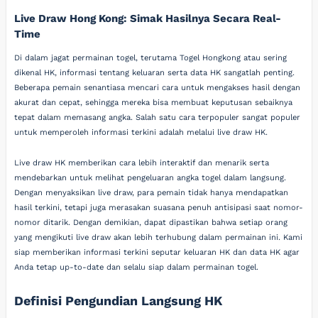
Live Draw Hong Kong: Simak Hasilnya Secara Real-
Time
Di dalam jagat permainan togel, terutama Togel Hongkong atau sering
dikenal HK, informasi tentang keluaran serta data HK sangatlah penting.
Beberapa pemain senantiasa mencari cara untuk mengakses hasil dengan
akurat dan cepat, sehingga mereka bisa membuat keputusan sebaiknya
tepat dalam memasang angka. Salah satu cara terpopuler sangat populer
untuk memperoleh informasi terkini adalah melalui live draw HK.
Live draw HK memberikan cara lebih interaktif dan menarik serta
mendebarkan untuk melihat pengeluaran angka togel dalam langsung.
Dengan menyaksikan live draw, para pemain tidak hanya mendapatkan
hasil terkini, tetapi juga merasakan suasana penuh antisipasi saat nomor-
nomor ditarik. Dengan demikian, dapat dipastikan bahwa setiap orang
yang mengikuti live draw akan lebih terhubung dalam permainan ini. Kami
siap memberikan informasi terkini seputar keluaran HK dan data HK agar
Anda tetap up-to-date dan selalu siap dalam permainan togel.
Definisi Pengundian Langsung HK