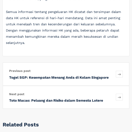
Semua informasi tentang pengeluaran HK dicatat dan tersimpan dalam
data HK untuk referensi di hari-hari mendatang. Data ini amat penting
untuk menelaah tren dan kecenderungan dari keluaran sebelumnya.
Dengan menggunakan informasi HK yang ada, beberapa petaruh dapat
menambah kemungkinan mereka dalam meraih kesuksesan di undian
selanjutnya.
Previous post
Togel SGP: Kesempatan Menang Anda di Kolam Singapore
Next post
Toto Macao: Peluang dan Risiko dalam Semesta Lotere
Related Posts