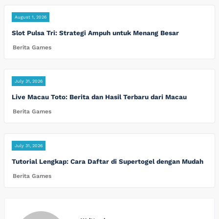
August 1, 2026
Slot Pulsa Tri: Strategi Ampuh untuk Menang Besar
Berita Games
July 31, 2026
Live Macau Toto: Berita dan Hasil Terbaru dari Macau
Berita Games
July 31, 2026
Tutorial Lengkap: Cara Daftar di Supertogel dengan Mudah
Berita Games