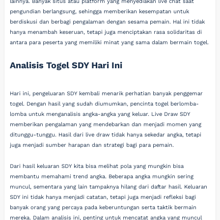
lainnya. Banyak situs atau platform yang menyediakan live chat saat
pengundian berlangsung, sehingga memberikan kesempatan untuk
berdiskusi dan berbagi pengalaman dengan sesama pemain. Hal ini tidak
hanya menambah keseruan, tetapi juga menciptakan rasa solidaritas di
antara para peserta yang memiliki minat yang sama dalam bermain togel.
Analisis Togel SDY Hari Ini
Hari ini, pengeluaran SDY kembali menarik perhatian banyak penggemar
togel. Dengan hasil yang sudah diumumkan, pencinta togel berlomba-
lomba untuk menganalisis angka-angka yang keluar. Live Draw SDY
memberikan pengalaman yang mendebarkan dan menjadi momen yang
ditunggu-tunggu. Hasil dari live draw tidak hanya sekedar angka, tetapi
juga menjadi sumber harapan dan strategi bagi para pemain.
Dari hasil keluaran SDY kita bisa melihat pola yang mungkin bisa
membantu memahami trend angka. Beberapa angka mungkin sering
muncul, sementara yang lain tampaknya hilang dari daftar hasil. Keluaran
SDY ini tidak hanya menjadi catatan, tetapi juga menjadi refleksi bagi
banyak orang yang percaya pada keberuntungan serta taktik bermain
mereka. Dalam analisis ini, penting untuk mencatat angka yang muncul