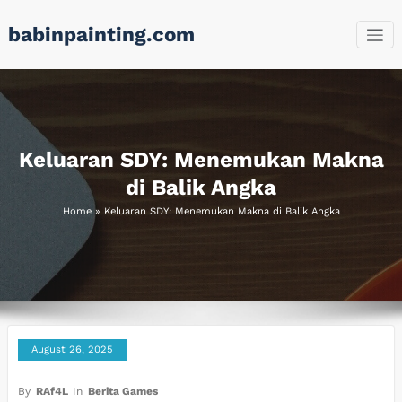
Skip
babinpainting.com
to
content
Keluaran SDY: Menemukan Makna
di Balik Angka
Home
»
Keluaran SDY: Menemukan Makna di Balik Angka
August 26, 2025
By
RAf4L
In
Berita Games