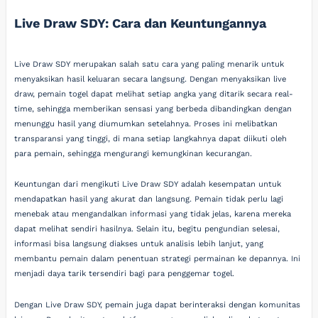
Live Draw SDY: Cara dan Keuntungannya
Live Draw SDY merupakan salah satu cara yang paling menarik untuk
menyaksikan hasil keluaran secara langsung. Dengan menyaksikan live
draw, pemain togel dapat melihat setiap angka yang ditarik secara real-
time, sehingga memberikan sensasi yang berbeda dibandingkan dengan
menunggu hasil yang diumumkan setelahnya. Proses ini melibatkan
transparansi yang tinggi, di mana setiap langkahnya dapat diikuti oleh
para pemain, sehingga mengurangi kemungkinan kecurangan.
Keuntungan dari mengikuti Live Draw SDY adalah kesempatan untuk
mendapatkan hasil yang akurat dan langsung. Pemain tidak perlu lagi
menebak atau mengandalkan informasi yang tidak jelas, karena mereka
dapat melihat sendiri hasilnya. Selain itu, begitu pengundian selesai,
informasi bisa langsung diakses untuk analisis lebih lanjut, yang
membantu pemain dalam penentuan strategi permainan ke depannya. Ini
menjadi daya tarik tersendiri bagi para penggemar togel.
Dengan Live Draw SDY, pemain juga dapat berinteraksi dengan komunitas