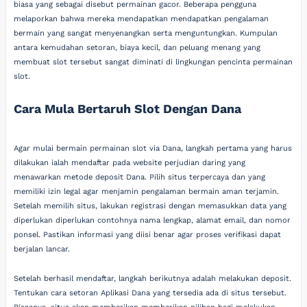
biasa yang sebagai disebut permainan gacor. Beberapa pengguna
melaporkan bahwa mereka mendapatkan mendapatkan pengalaman
bermain yang sangat menyenangkan serta menguntungkan. Kumpulan
antara kemudahan setoran, biaya kecil, dan peluang menang yang
membuat slot tersebut sangat diminati di lingkungan pencinta permainan
slot.
Cara Mula Bertaruh Slot Dengan Dana
Agar mulai bermain permainan slot via Dana, langkah pertama yang harus
dilakukan ialah mendaftar pada website perjudian daring yang
menawarkan metode deposit Dana. Pilih situs terpercaya dan yang
memiliki izin legal agar menjamin pengalaman bermain aman terjamin.
Setelah memilih situs, lakukan registrasi dengan memasukkan data yang
diperlukan diperlukan contohnya nama lengkap, alamat email, dan nomor
ponsel. Pastikan informasi yang diisi benar agar proses verifikasi dapat
berjalan lancar.
Setelah berhasil mendaftar, langkah berikutnya adalah melakukan deposit.
Tentukan cara setoran Aplikasi Dana yang tersedia ada di situs tersebut.