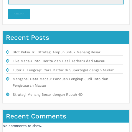
Search
Recent Posts
Slot Pulsa Tri: Strategi Ampuh untuk Menang Besar
Live Macau Toto: Berita dan Hasil Terbaru dari Macau
Tutorial Lengkap: Cara Daftar di Supertogel dengan Mudah
Mengenal Data Macau: Panduan Lengkap Judi Toto dan
Pengeluaran Macau
Strategi Menang Besar dengan Rubah 4D
Recent Comments
No comments to show.