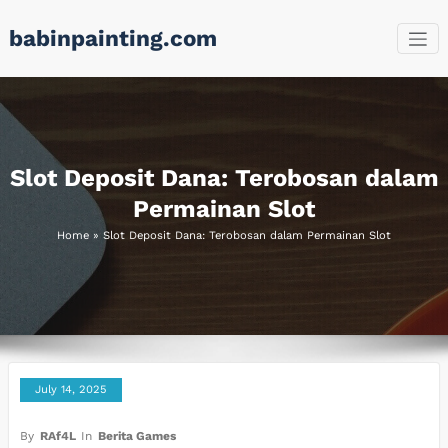
Skip
babinpainting.com
to
content
Slot Deposit Dana: Terobosan dalam
Permainan Slot
Home
»
Slot Deposit Dana: Terobosan dalam Permainan Slot
July 14, 2025
By
RAf4L
In
Berita Games