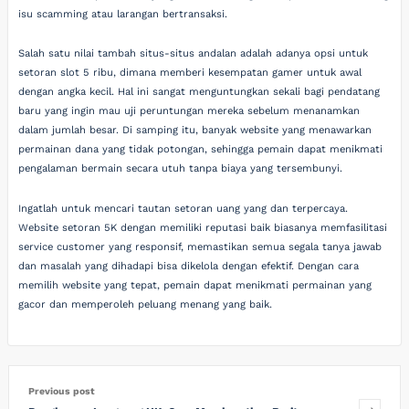
isu scamming atau larangan bertransaksi.
Salah satu nilai tambah situs-situs andalan adalah adanya opsi untuk
setoran slot 5 ribu, dimana memberi kesempatan gamer untuk awal
dengan angka kecil. Hal ini sangat menguntungkan sekali bagi pendatang
baru yang ingin mau uji peruntungan mereka sebelum menanamkan
dalam jumlah besar. Di samping itu, banyak website yang menawarkan
permainan dana yang tidak potongan, sehingga pemain dapat menikmati
pengalaman bermain secara utuh tanpa biaya yang tersembunyi.
Ingatlah untuk mencari tautan setoran uang yang dan terpercaya.
Website setoran 5K dengan memiliki reputasi baik biasanya memfasilitasi
service customer yang responsif, memastikan semua segala tanya jawab
dan masalah yang dihadapi bisa dikelola dengan efektif. Dengan cara
memilih website yang tepat, pemain dapat menikmati permainan yang
gacor dan memperoleh peluang menang yang baik.
Previous post