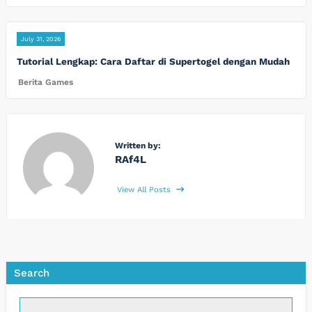
July 31, 2026
Tutorial Lengkap: Cara Daftar di Supertogel dengan Mudah
Berita Games
Written by:
RAf4L
View All Posts
Search