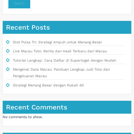
Search
Recent Posts
Slot Pulsa Tri: Strategi Ampuh untuk Menang Besar
Live Macau Toto: Berita dan Hasil Terbaru dari Macau
Tutorial Lengkap: Cara Daftar di Supertogel dengan Mudah
Mengenal Data Macau: Panduan Lengkap Judi Toto dan
Pengeluaran Macau
Strategi Menang Besar dengan Rubah 4D
Recent Comments
No comments to show.