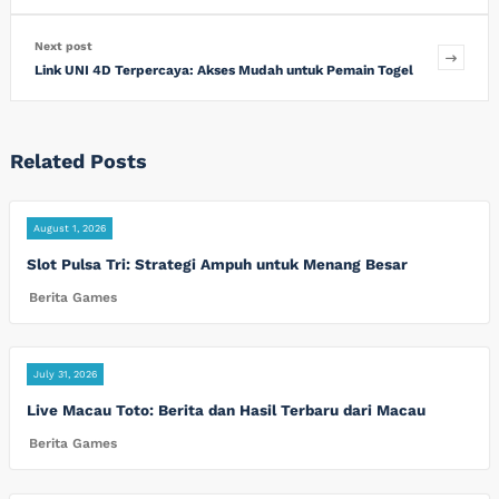
Next post
Link UNI 4D Terpercaya: Akses Mudah untuk Pemain Togel
Related Posts
August 1, 2026
Slot Pulsa Tri: Strategi Ampuh untuk Menang Besar
Berita Games
July 31, 2026
Live Macau Toto: Berita dan Hasil Terbaru dari Macau
Berita Games