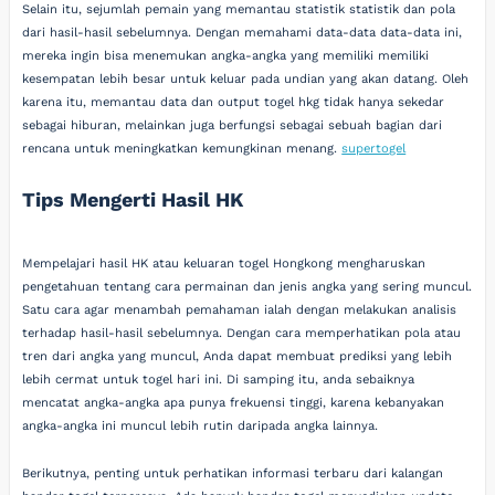
Selain itu, sejumlah pemain yang memantau statistik statistik dan pola
dari hasil-hasil sebelumnya. Dengan memahami data-data data-data ini,
mereka ingin bisa menemukan angka-angka yang memiliki memiliki
kesempatan lebih besar untuk keluar pada undian yang akan datang. Oleh
karena itu, memantau data dan output togel hkg tidak hanya sekedar
sebagai hiburan, melainkan juga berfungsi sebagai sebuah bagian dari
rencana untuk meningkatkan kemungkinan menang.
supertogel
Tips Mengerti Hasil HK
Mempelajari hasil HK atau keluaran togel Hongkong mengharuskan
pengetahuan tentang cara permainan dan jenis angka yang sering muncul.
Satu cara agar menambah pemahaman ialah dengan melakukan analisis
terhadap hasil-hasil sebelumnya. Dengan cara memperhatikan pola atau
tren dari angka yang muncul, Anda dapat membuat prediksi yang lebih
lebih cermat untuk togel hari ini. Di samping itu, anda sebaiknya
mencatat angka-angka apa punya frekuensi tinggi, karena kebanyakan
angka-angka ini muncul lebih rutin daripada angka lainnya.
Berikutnya, penting untuk perhatikan informasi terbaru dari kalangan