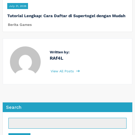
July 31, 2026
Tutorial Lengkap: Cara Daftar di Supertogel dengan Mudah
Berita Games
Written by:
RAf4L
View All Posts
Search