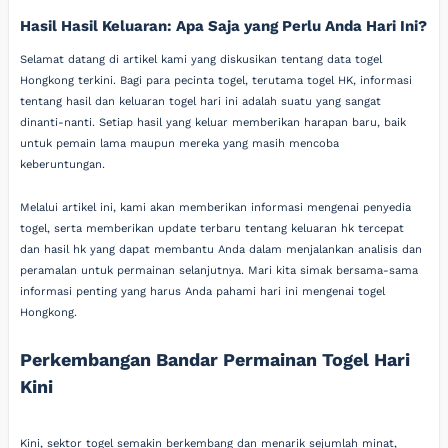
Hasil Hasil Keluaran: Apa Saja yang Perlu Anda Hari Ini?
Selamat datang di artikel kami yang diskusikan tentang data togel
Hongkong terkini. Bagi para pecinta togel, terutama togel HK, informasi
tentang hasil dan keluaran togel hari ini adalah suatu yang sangat
dinanti-nanti. Setiap hasil yang keluar memberikan harapan baru, baik
untuk pemain lama maupun mereka yang masih mencoba
keberuntungan.
Melalui artikel ini, kami akan memberikan informasi mengenai penyedia
togel, serta memberikan update terbaru tentang keluaran hk tercepat
dan hasil hk yang dapat membantu Anda dalam menjalankan analisis dan
peramalan untuk permainan selanjutnya. Mari kita simak bersama-sama
informasi penting yang harus Anda pahami hari ini mengenai togel
Hongkong.
Perkembangan Bandar Permainan Togel Hari
Kini
Kini, sektor togel semakin berkembang dan menarik sejumlah minat,