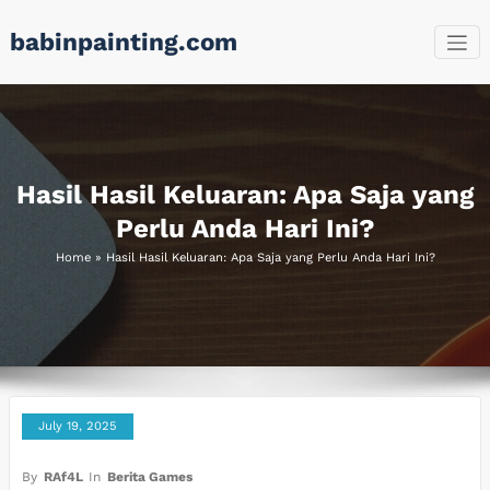
Skip
babinpainting.com
to
content
Hasil Hasil Keluaran: Apa Saja yang
Perlu Anda Hari Ini?
Home
»
Hasil Hasil Keluaran: Apa Saja yang Perlu Anda Hari Ini?
July 19, 2025
By
RAf4L
In
Berita Games