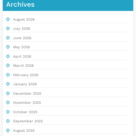
Archives
August 2026
July 2026
June 2026
May 2026
April 2026
March 2026
February 2026
January 2026
December 2025
November 2025
October 2025
September 2025
August 2025