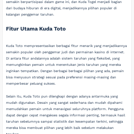
semakin berpartisipasi dalam game ini, dan Kuda Togel menjadi bagian
dari budaya hiburan di era digital, menjadikannya pilihan populer di
kalangan penggemar taruhan.
Fitur Utama Kuda Toto
Kuda Toto mempresentasikan berbagai fitur menarik yang menjadikannya
semakin populer oleh penggemar judi dan permainan kasino di internet.
Di antara fitur andalannya adalah sistem taruhan yang fleksibel, yang
memungkinkan pemain untuk menentukan jenis taruhan yang mereka
inginkan tempatkan. Dengan berbagai berbagai pilihan yang ada, pemain
bisa menyusun strategi sesuai pada preferensi masing-masing dan
memperbesar peluang sukses.
Selain itu, Kuda Toto pun dilengkapi dengan adanya antarmuka yang
mudah digunakan. Desain yang sangat sederhana dan mudah dipahami
memudahkan pemain untuk menavigasi seluruhnya platform. Pengguna
dapat dengan cepat mengakses segala informasi penting, termasuk hasil
taruhan sebelumnya sampai statistik dan kesempatan terkini, sehingga
mereka bisa membuat pilihan yang lebih baik sebelum melakukan