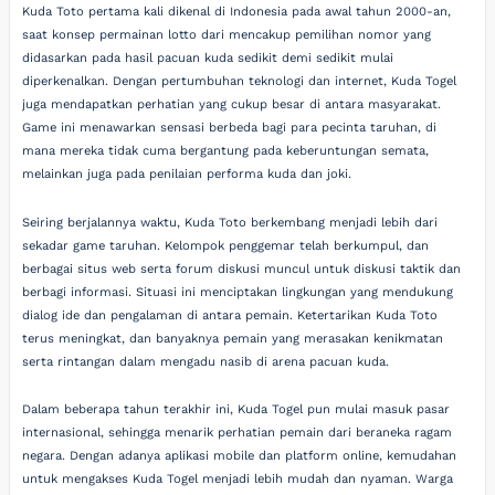
Kuda Toto pertama kali dikenal di Indonesia pada awal tahun 2000-an,
saat konsep permainan lotto dari mencakup pemilihan nomor yang
didasarkan pada hasil pacuan kuda sedikit demi sedikit mulai
diperkenalkan. Dengan pertumbuhan teknologi dan internet, Kuda Togel
juga mendapatkan perhatian yang cukup besar di antara masyarakat.
Game ini menawarkan sensasi berbeda bagi para pecinta taruhan, di
mana mereka tidak cuma bergantung pada keberuntungan semata,
melainkan juga pada penilaian performa kuda dan joki.
Seiring berjalannya waktu, Kuda Toto berkembang menjadi lebih dari
sekadar game taruhan. Kelompok penggemar telah berkumpul, dan
berbagai situs web serta forum diskusi muncul untuk diskusi taktik dan
berbagi informasi. Situasi ini menciptakan lingkungan yang mendukung
dialog ide dan pengalaman di antara pemain. Ketertarikan Kuda Toto
terus meningkat, dan banyaknya pemain yang merasakan kenikmatan
serta rintangan dalam mengadu nasib di arena pacuan kuda.
Dalam beberapa tahun terakhir ini, Kuda Togel pun mulai masuk pasar
internasional, sehingga menarik perhatian pemain dari beraneka ragam
negara. Dengan adanya aplikasi mobile dan platform online, kemudahan
untuk mengakses Kuda Togel menjadi lebih mudah dan nyaman. Warga